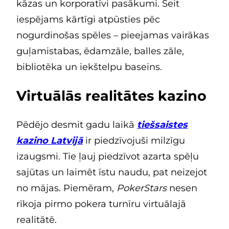
kāzas un korporatīvi pasākumi. Šeit
iespējams kārtīgi atpūsties pēc
nogurdinošas spēles – pieejamas vairākas
guļamistabas, ēdamzāle, balles zāle,
bibliotēka un iekštelpu baseins.
Virtuālās realitātes kazino
Pēdējo desmit gadu laikā
tiešsaistes
kazino Latvijā
ir piedzīvojuši milzīgu
izaugsmi. Tie ļauj piedzīvot azarta spēļu
sajūtas un laimēt īstu naudu, pat neizejot
no mājas. Piemēram,
PokerStars
nesen
rīkoja pirmo pokera turnīru virtuālajā
realitātē.