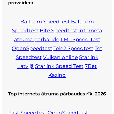
provaidera
Baltcom SpeedTest
Balticom
SpeedTest
Bite Speedtest
Interneta
ātruma pārbaude
LMT Speed Test
OpenSpeedtest
Tele2 Speedtest
Tet
Speedtest
Vulkan online
Starlink
Latvijā
Starlink Speed Test
7Bet
Kazino
Top interneta ātruma pārbaudes rīki 2026
Fast Speedtest
OpenSpeedtest