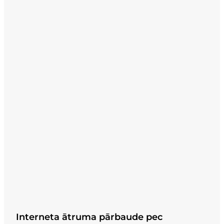
Interneta ātruma pārbaude pec