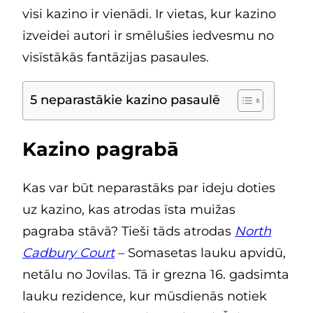
visi kazino ir vienādi. Ir vietas, kur kazino
izveidei autori ir smēlušies iedvesmu no
visīstākās fantāzijas pasaules.
5 neparastākie kazino pasaulē
Kazino pagrabā
Kas var būt neparastāks par ideju doties
uz kazino, kas atrodas īsta muižas
pagraba stāvā? Tieši tāds atrodas
North
Cadbury Court
– Somasetas lauku apvidū,
netālu no Jovilas. Tā ir grezna 16. gadsimta
lauku rezidence, kur mūsdienās notiek