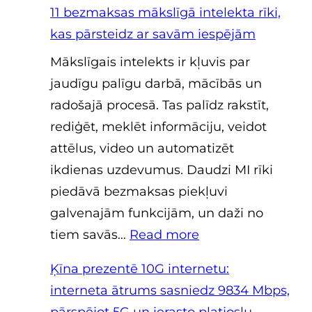
11 bezmaksas mākslīgā intelekta rīki,
kas pārsteidz ar savām iespējām
Mākslīgais intelekts ir kļuvis par
jaudīgu palīgu darbā, mācībās un
radošajā procesā. Tas palīdz rakstīt,
rediģēt, meklēt informāciju, veidot
attēlus, video un automatizēt
ikdienas uzdevumus. Daudzi MI rīki
piedāvā bezmaksas piekļuvi
galvenajām funkcijām, un daži no
:
tiem savās…
Read more
11
Ķīna prezentē 10G internetu:
bezmaksas
interneta ātrums sasniedz 9834 Mbps,
mākslīgā
pārspējot 5G un ierasto platjoslu