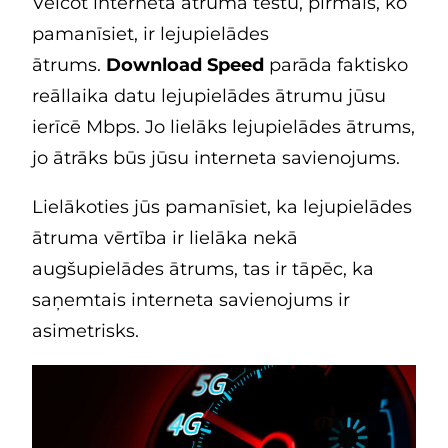
Veicot interneta ātruma testu, pirmais, ko
pamanīsiet, ir lejupielādes
ātrums.
Download Speed
parāda faktisko
reāllaika datu lejupielādes ātrumu jūsu
ierīcē Mbps. Jo lielāks lejupielādes ātrums,
jo ātrāks būs jūsu interneta savienojums.
Lielākoties jūs pamanīsiet, ka lejupielādes
ātruma vērtība ir lielāka nekā
augšupielādes ātrums, tas ir tāpēc, ka
saņemtais interneta savienojums ir
asimetrisks.