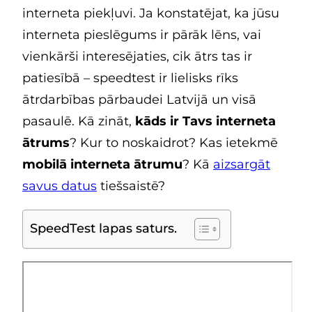
interneta piekļuvi. Ja konstatējat, ka jūsu
interneta pieslēgums ir pārāk lēns, vai
vienkārši interesējaties, cik ātrs tas ir
patiesībā – speedtest ir lielisks rīks
ātrdarbības pārbaudei Latvijā un visā
pasaulē. Kā zināt,
kāds ir Tavs interneta
ātrums
? Kur to noskaidrot? Kas ietekmē
mobilā interneta ātrumu
? Kā
aizsargāt
savus datus
tiešsaistē?
SpeedTest lapas saturs.