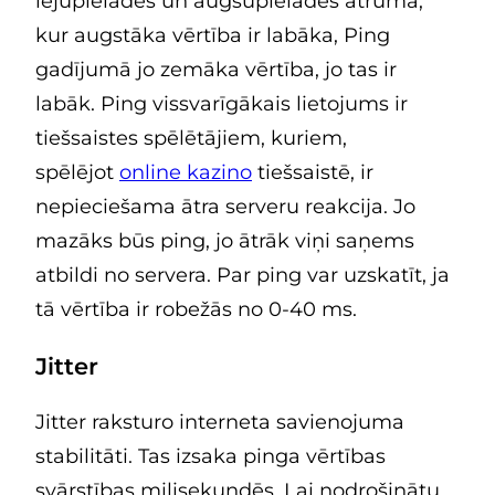
lejupielādes un augšupielādes ātruma,
kur augstāka vērtība ir labāka, Ping
gadījumā jo zemāka vērtība, jo tas ir
labāk. Ping vissvarīgākais lietojums ir
tiešsaistes spēlētājiem, kuriem,
spēlējot
online kazino
tiešsaistē, ir
nepieciešama ātra serveru reakcija. Jo
mazāks būs ping, jo ātrāk viņi saņems
atbildi no servera. Par ping var uzskatīt, ja
tā vērtība ir robežās no 0-40 ms.
Jitter
Jitter raksturo interneta savienojuma
stabilitāti. Tas izsaka pinga vērtības
svārstības milisekundēs. Lai nodrošinātu