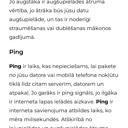
Jo augstāka ir augšupielādes ātruma
vērtība, jo ātrāka būs jūsu datu
augšupielāde, un tas ir noderīgi
straumēšanas vai dublēšanas mākoņos
gadījumā.
Ping
Ping
ir laiks, kas nepieciešams, lai pakete
no jūsu datora vai mobilā telefona nokļūtu
tīklā līdz citam serverim, datoram un
atpakaļ. Jo garāks ir ping signāls, jo ilgāka
ir interneta lapas ielādes aizkave.
Ping
ir
interneta savienojuma atbildes laiks, ko
mēra milisekundēs. Atšķirībā no