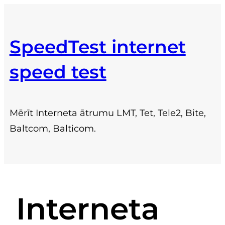
Skip
to
SpeedTest internet
content
speed test
Mērīt Interneta ātrumu LMT, Tet, Tele2, Bite,
Baltcom, Balticom.
Interneta