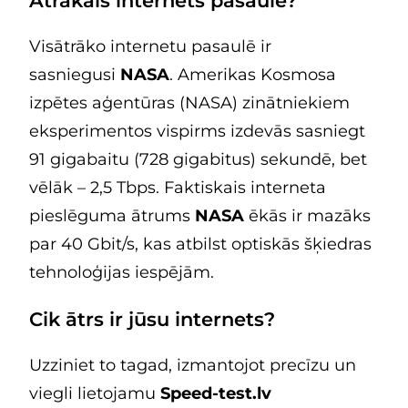
Ātrākais internets pasaulē?
Visātrāko internetu pasaulē ir
sasniegusi
NASA
. Amerikas Kosmosa
izpētes aģentūras (NASA) zinātniekiem
eksperimentos vispirms izdevās sasniegt
91 gigabaitu (728 gigabitus) sekundē, bet
vēlāk – 2,5 Tbps. Faktiskais interneta
pieslēguma ātrums
NASA
ēkās ir mazāks
par 40 Gbit/s, kas atbilst optiskās šķiedras
tehnoloģijas iespējām.
Cik ātrs ir jūsu internets?
Uzziniet to tagad, izmantojot precīzu un
viegli lietojamu
Speed-test.lv